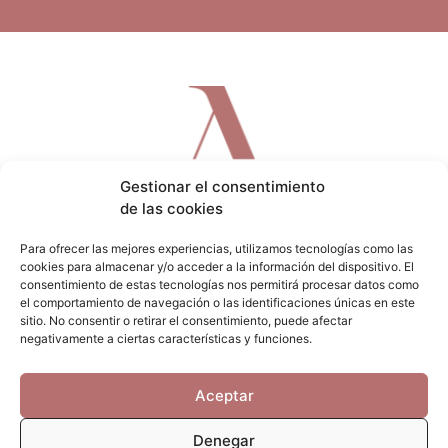
Gestionar el consentimiento
de las cookies
Para ofrecer las mejores experiencias, utilizamos tecnologías como las
cookies para almacenar y/o acceder a la información del dispositivo. El
consentimiento de estas tecnologías nos permitirá procesar datos como
el comportamiento de navegación o las identificaciones únicas en este
sitio. No consentir o retirar el consentimiento, puede afectar
F
I
W
negativamente a ciertas características y funciones.
a
n
h
c
s
a
Aceptar
e
t
t
b
a
s
Denegar