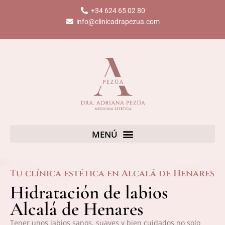
Ir
+34 624 65 02 80
al
info@clinicadrapezua.com
contenido
Tu clínica estética en Alcalá de Henares
Hidratación de labios
Alcalá de Henares
Tener unos labios sanos, suaves y bien cuidados no solo