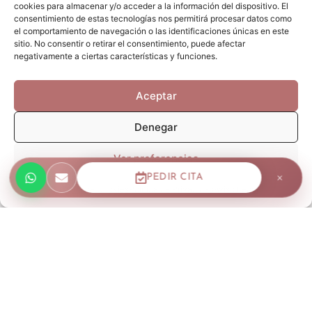
cookies para almacenar y/o acceder a la información del dispositivo. El
consentimiento de estas tecnologías nos permitirá procesar datos como
el comportamiento de navegación o las identificaciones únicas en este
sitio. No consentir o retirar el consentimiento, puede afectar
F
I
W
negativamente a ciertas características y funciones.
a
n
h
c
s
a
Aceptar
e
t
t
b
a
s
Denegar
o
g
a
o
r
p
Ver preferencias
k
a
p
×
PEDIR CITA
m
Política de Cookies
Política de Privacidad
Aviso Legal