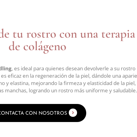
e tu rostro con una terapia
de colágeno
ling
, es ideal para quienes desean devolverle a su rostr
a es eficaz en la regeneración de la piel, dándole una apari
y elastina, mejorando la firmeza y elasticidad de la piel, 
y las manchas, logrando un rostro más uniforme y saludable.
CONTACTA CON NOSOTROS