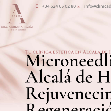
Ir
+34 624 65 02 80
info@clinica
al
contenido
Tu clínica estética en Alcalá de
Microneedl
Alcalá de H
Rejuveneci
Regeneració