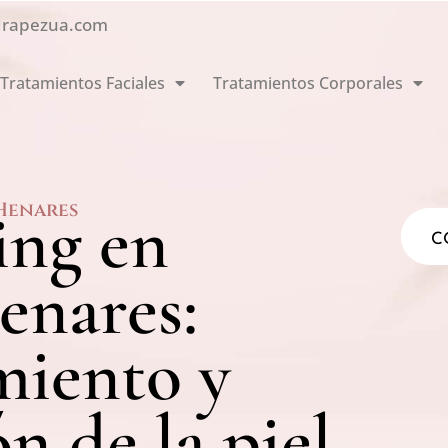
drapezua.com
Tratamientos Faciales
Tratamientos Corporales
 Henares
ing en
C
enares:
miento y
n de la piel