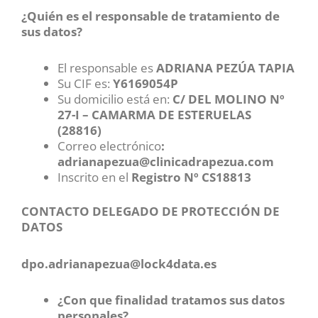
¿Quién es el responsable de tratamiento de
sus datos?
El responsable es
ADRIANA PEZÚA TAPIA
Su CIF es:
Y6169054P
Su domicilio está en:
C/ DEL MOLINO Nº
27-I – CAMARMA DE ESTERUELAS
(28816)
Correo electrónico
:
adrianapezua@clinicadrapezua.com
Inscrito en el
Registro Nº CS18813
CONTACTO DELEGADO DE PROTECCIÓN DE
DATOS
dpo.adrianapezua@lock4data.es
¿Con que finalidad tratamos sus datos
personales?