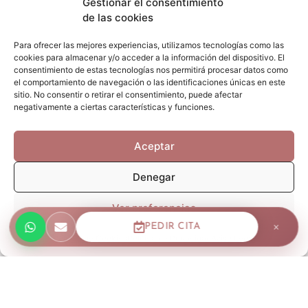
Gestionar el consentimiento
de las cookies
Para ofrecer las mejores experiencias, utilizamos tecnologías como las
cookies para almacenar y/o acceder a la información del dispositivo. El
consentimiento de estas tecnologías nos permitirá procesar datos como
el comportamiento de navegación o las identificaciones únicas en este
sitio. No consentir o retirar el consentimiento, puede afectar
F
I
W
negativamente a ciertas características y funciones.
a
n
h
c
s
a
Aceptar
e
t
t
b
a
s
Denegar
o
g
a
o
r
p
Ver preferencias
k
a
p
×
PEDIR CITA
m
Política de Cookies
Política de Privacidad
Aviso Legal