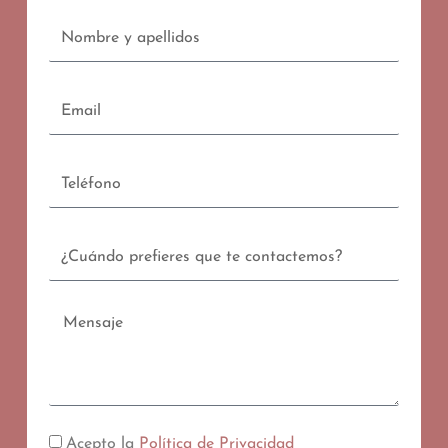
Nombre
y
apellidos
Email
Teléfono
Contacto
Mensaje
Acepto la
Política de Privacidad