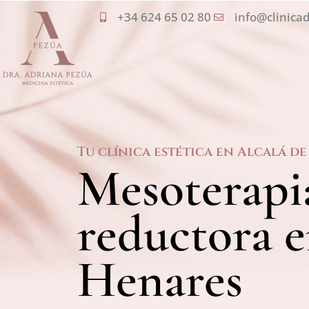
Ir
+34 624 65 02 80
info@clinica
al
contenido
Tu clínica estética en Alcalá d
Mesoterapi
reductora e
Henares