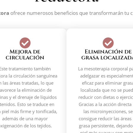
tora
ofrece numerosos beneficios que transformarán tu c
Mejora de
Eliminación de
circulación
grasa localizad
Este tratamiento también
La mesoterapia corporal p
ora la circulación sanguínea
adelgazar es especialmen
n las áreas tratadas, lo que
eficaz para eliminar gras
favorece la eliminación de
localizada que no se pue
inas y el drenaje de líquidos
reducir con dietas o ejercic
tenidos. Esto se traduce en
Gracias a la acción directa
 piel más firme y tonificada,
las microinyecciones, se
además de una mayor
consigue reducir las áreas
xigenación de los tejidos.
grasa persistente, dejando
piel más suave y con mej