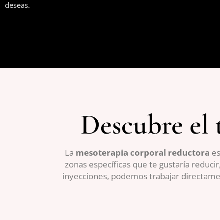
deseas.
Descubre el 
La
mesoterapia corporal reductora
es
zonas específicas que te gustaría reducir
inyecciones, podemos trabajar directame