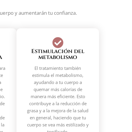
uerpo y aumentarán tu confianza.
Estimulación del
a
metabolismo
ara
El tratamiento también
te
estimula el metabolismo,
a
ayudando a tu cuerpo a
de
quemar más calorías de
io.
manera más eficiente. Esto
 de
contribuye a la reducción de
grasa y a la mejora de la salud
 de
en general, haciendo que tu
 la
cuerpo se vea más estilizado y
or
tonificado.