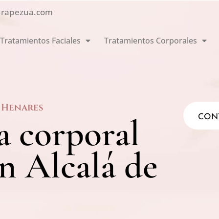
drapezua.com
Tratamientos Faciales
Tratamientos Corporales
e Henares
a corporal
CON
n Alcalá de