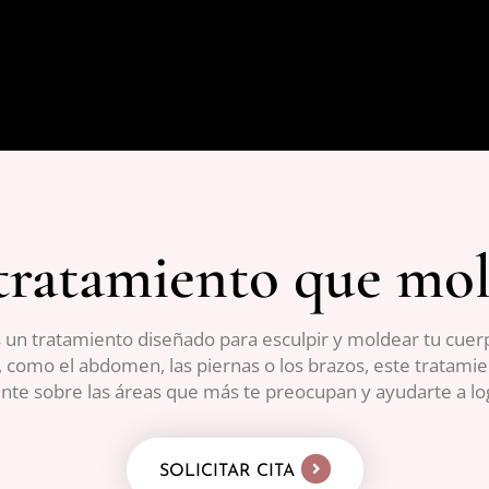
tratamiento que mol
 un tratamiento diseñado para esculpir y moldear tu cuerpo
, como el abdomen, las piernas o los brazos, este tratamie
nte sobre las áreas que más te preocupan y ayudarte a lo
SOLICITAR CITA