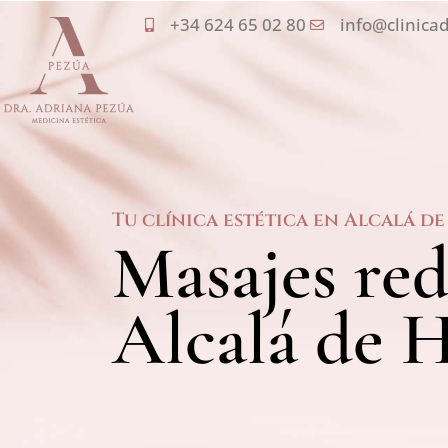
Ir
+34 624 65 02 80
info@clinica
al
contenido
Tu clínica estética en Alcalá d
Masajes red
Alcalá de 