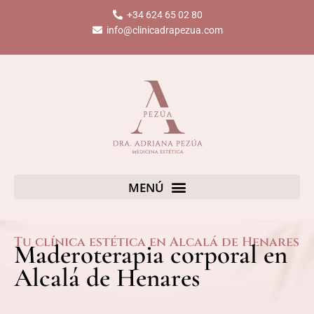
Ir
+34 624 65 02 80
al
info@clinicadrapezua.com
contenido
Tu clínica estética en Alcalá de Henares
Maderoterapia corporal en
Alcalá de Henares