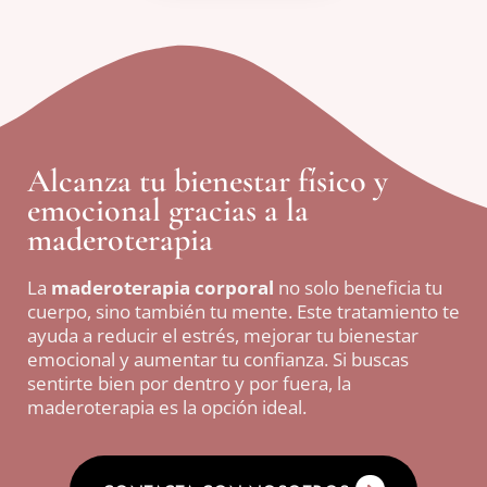
Alcanza tu bienestar físico y
emocional gracias a la
maderoterapia
La
maderoterapia
corporal
no solo beneficia tu
cuerpo, sino también tu mente. Este tratamiento te
ayuda a reducir el estrés, mejorar tu bienestar
emocional y aumentar tu confianza. Si buscas
sentirte bien por dentro y por fuera, la
maderoterapia es la opción ideal.