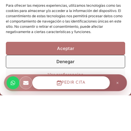
y
Para ofrecer las mejores experiencias, utilizamos tecnologías como las
apellidos
cookies para almacenar y/o acceder a la información del dispositivo. El
Email
consentimiento de estas tecnologías nos permitirá procesar datos como
el comportamiento de navegación o las identificaciones únicas en este
sitio. No consentir o retirar el consentimiento, puede afectar
negativamente a ciertas características y funciones.
Teléfono
Aceptar
Contacto
Denegar
Ver preferencias
Mensaje
×
PEDIR CITA
Política de Cookies
Política de Privacidad
Aviso Legal
Acepto la
Política de Privacidad