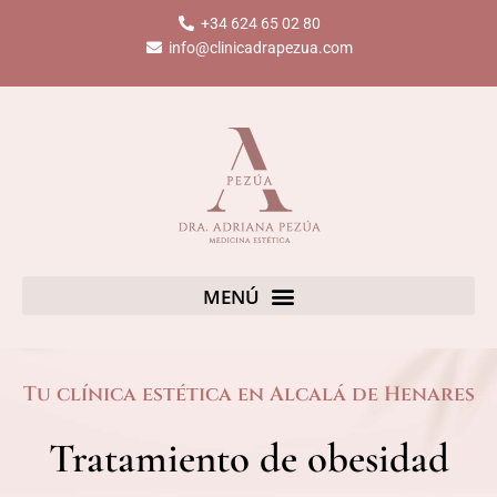
Ir
+34 624 65 02 80
al
info@clinicadrapezua.com
contenido
Tu clínica estética en Alcalá de Henares
Tratamiento de obesidad